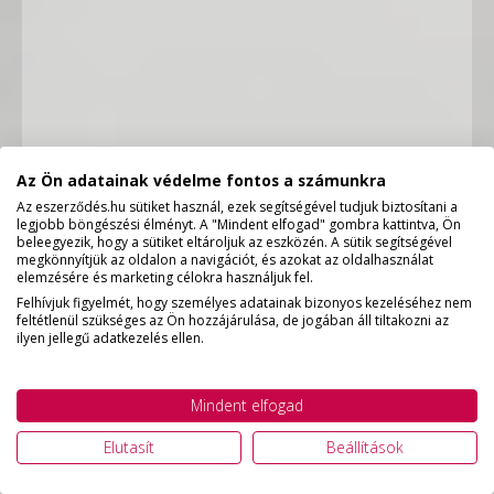
Az Ön adatainak védelme fontos a számunkra
Az eszerződés.hu sütiket használ, ezek segítségével tudjuk biztosítani a
legjobb böngészési élményt. A "Mindent elfogad" gombra kattintva, Ön
beleegyezik, hogy a sütiket eltároljuk az eszközén. A sütik segítségével
megkönnyítjük az oldalon a navigációt, és azokat az oldalhasználat
elemzésére és marketing célokra használjuk fel.
Felhívjuk figyelmét, hogy személyes adatainak bizonyos kezeléséhez nem
feltétlenül szükséges az Ön hozzájárulása, de jogában áll tiltakozni az
ilyen jellegű adatkezelés ellen.
Mindent elfogad
Elutasít
Beállítások