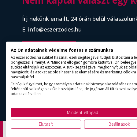
Nem kaptál választ egy k
Írj nekünk emailt, 24 órán belül válaszolun
E.
info@eszerzodes.hu
időpontfoglalás
Az Ön adatainak védelme fontos a számunkra
Az eszerződés.hu sütiket használ, ezek segítségével tudjuk biztosítani a 
böngészési élményt. A "Mindent elfogad" gombra kattintva, Ön beleegyez
sütiket eltároljuk az eszközén. A sütik segítségével megkönnyítjük az olda
navigációt, és azokat az oldalhasználat elemzésére és marketing célokra
használjuk fel.
Felhívjuk figyelmét, hogy személyes adatainak bizonyos kezeléséhez nem
feltétlenül szükséges az Ön hozzájárulása, de jogában áll tiltakozni az ilye
adatkezelés ellen.
© Copyright 2015 - 2025. ESZERZODES.HU | Minden jo
Mindent elfogad
Elutasít
Beállítások