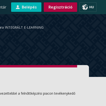
ntár
Belépés
Regisztráció
HU
zámára INTEGRÁLT E-LEARNING
rvezettebbé a felnőttképzési piacon tevékenykedő