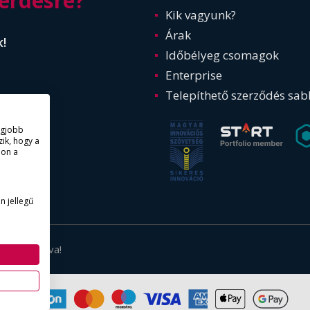
érdésre?
Kik vagyunk?
Árak
k!
Időbélyeg csomagok
Enterprise
Telepíthető szerződés sab
legjobb
ik, hogy a
lon a
n jellegű
g fentartva!