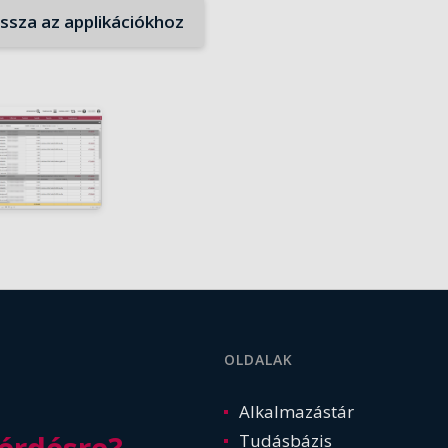
issza az applikációkhoz
OLDALAK
Alkalmazástár
Tudásbázis