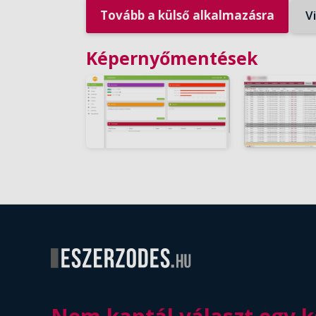
Tovább a külső alkalmazásra
V
Képernyőmentések