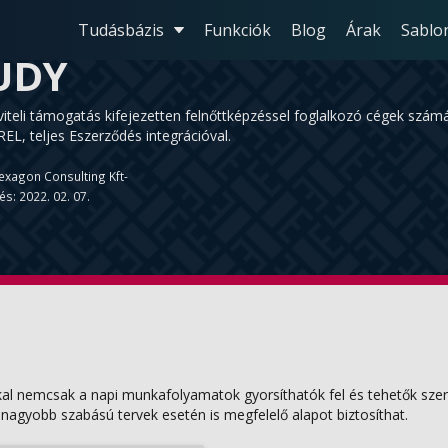
Tudásbázis
Funkciók
Blog
Árak
Sablo
UDY
viteli támogatás kifejezetten felnőttképzéssel foglalkozó cégek s
, teljes Eszerződés integrációval.
exagon Consulting Kft-
és: 2022. 02. 07.
kal nemcsak a napi munkafolyamatok gyorsíthatók fel és tehetők sze
nagyobb szabású tervek esetén is megfelelő alapot biztosíthat.