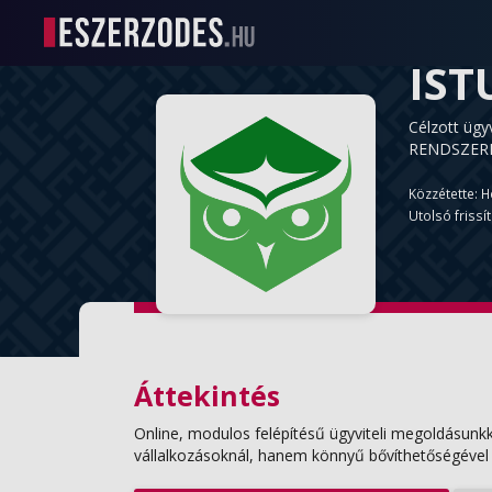
IST
Célzott ügy
RENDSZERREL
Közzétette: H
Utolsó frissít
Áttekintés
Online, modulos felépítésű ügyviteli megoldásunk
vállalkozásoknál, hanem könnyű bővíthetőségével 