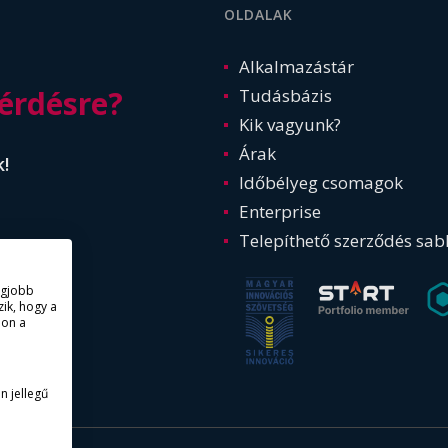
OLDALAK
Alkalmazástár
érdésre?
Tudásbázis
Kik vagyunk?
Árak
k!
Időbélyeg csomagok
Enterprise
Telepíthető szerződés sab
legjobb
ik, hogy a
lon a
n jellegű