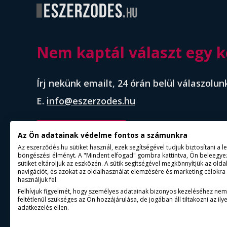
Nem kaptál választ egy k
Írj nekünk emailt, 24 órán belül válaszolun
E.
info@eszerzodes.hu
időpontfoglalás
Az Ön adatainak védelme fontos a számunkra
Az eszerződés.hu sütiket használ, ezek segítségével tudjuk biztosítani a 
böngészési élményt. A "Mindent elfogad" gombra kattintva, Ön beleegyez
sütiket eltároljuk az eszközén. A sütik segítségével megkönnyítjük az olda
navigációt, és azokat az oldalhasználat elemzésére és marketing célokra
használjuk fel.
Felhívjuk figyelmét, hogy személyes adatainak bizonyos kezeléséhez nem
feltétlenül szükséges az Ön hozzájárulása, de jogában áll tiltakozni az ilye
adatkezelés ellen.