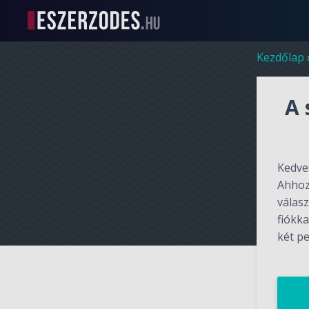
Kezdőlap
A 
Kedve
Ahhoz
válas
fiókka
két pe