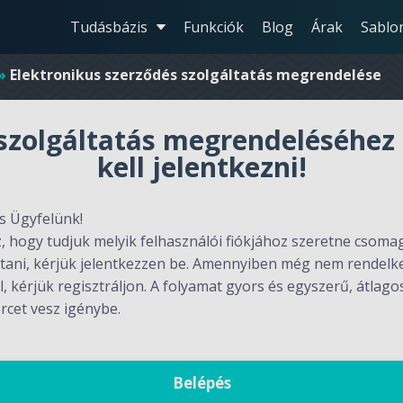
Tudásbázis
Funkciók
Blog
Árak
Sablo
»
Elektronikus szerződés szolgáltatás megrendelése
szolgáltatás megrendeléséhez
kell jelentkezni!
s Ügyfelünk!
, hogy tudjuk melyik felhasználói fiókjához szeretne csoma
ztani, kérjük jelentkezzen be. Amennyiben még nem rendelk
l, kérjük regisztráljon. A folyamat gyors és egyszerű, átlag
rcet vesz igénybe.
Belépés