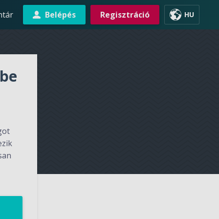
ntár
Belépés
Regisztráció
HU
 be
got
ezik
osan