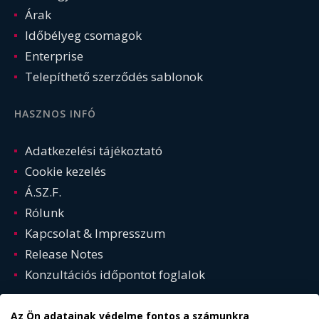
Árak
Időbélyeg csomagok
Enterprise
Telepíthető szerződés sablonok
HASZNOS INFÓ
Adatkezelési tájékoztató
Cookie kezelés
Á.SZ.F.
Rólunk
Kapcsolat & Impresszum
Release Notes
Konzultációs időpontot foglalok
Az Ön adatainak védelme fontos a számunkra