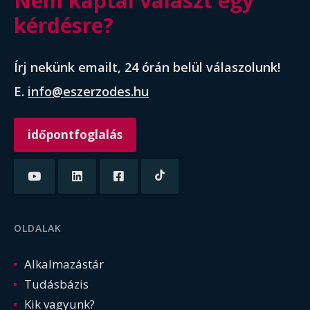
Nem kaptál választ egy
kérdésre?
Írj nekünk emailt, 24 órán belül válaszolunk!
E.
info@eszerzodes.hu
időpontfoglalás
OLDALAK
Alkalmazástár
Tudásbázis
Kik vagyunk?