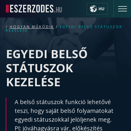
HU
/
HOGYAN MŰKÖDIK
/
EGYEDI BELSŐ STÁTUSZOK
KEZELÉSE
EGYEDI BELSŐ
STÁTUSZOK
KEZELÉSE
A belső státuszok funkció lehetővé
teszi, hogy saját belső folyamatokat
egyedi státuszokkal jelöljenek meg.
Pl: jóváhagyásra vár, előkészítés