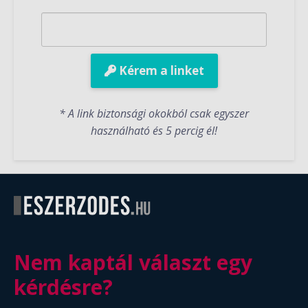
Kérem a linket
* A link biztonsági okokból csak egyszer
használható és 5 percig él!
Nem kaptál választ egy
kérdésre?