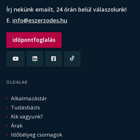
Írj nekünk emailt, 24 órán belül válaszolunk!
E.
info@eszerzodes.hu
időpontfoglalás
OLDALAK
Alkalmazástár
Tudásbázis
Kik vagyunk?
Árak
Időbélyeg csomagok