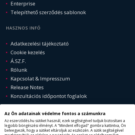
Enterprise
Telepíthető szerződés sablonok
HASZNOS INFÓ
Adatkezelési tájékoztató
Cookie kezelés
Á.SZ.F.
Rólunk
Kapcsolat & Impresszum
Release Notes
Konzultációs időpontot foglalok
Az Ön adatainak védelme fontos a számunkra
Az eszerződés.hu sütiket használ, ezek segítségével tudjuk biztosítani a
legjobb böngészési élményt. A "Mindent elfogad" gombra kattintva, Ön
beleegyezik, hogy a sütiket eltároljuk az eszközén. A sütik segítségével